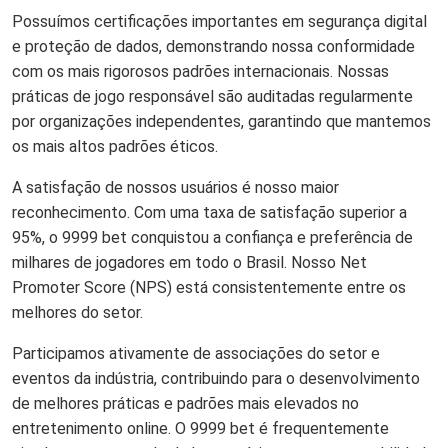
Possuímos certificações importantes em segurança digital
e proteção de dados, demonstrando nossa conformidade
com os mais rigorosos padrões internacionais. Nossas
práticas de jogo responsável são auditadas regularmente
por organizações independentes, garantindo que mantemos
os mais altos padrões éticos.
A satisfação de nossos usuários é nosso maior
reconhecimento. Com uma taxa de satisfação superior a
95%, o 9999 bet conquistou a confiança e preferência de
milhares de jogadores em todo o Brasil. Nosso Net
Promoter Score (NPS) está consistentemente entre os
melhores do setor.
Participamos ativamente de associações do setor e
eventos da indústria, contribuindo para o desenvolvimento
de melhores práticas e padrões mais elevados no
entretenimento online. O 9999 bet é frequentemente