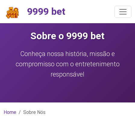
9999 bet
Sobre o 9999 bet
Conheça nossa história, missão e
compromisso com o entretenimento
responsável
Home
Sobre Nós