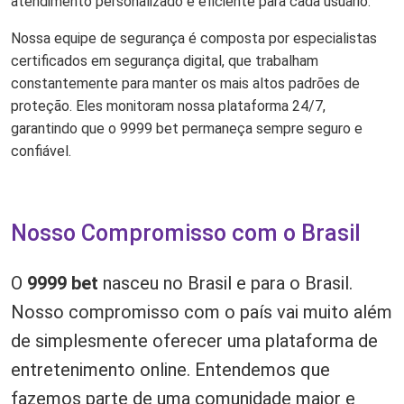
atendimento personalizado e eficiente para cada usuário.
Nossa equipe de segurança é composta por especialistas
certificados em segurança digital, que trabalham
constantemente para manter os mais altos padrões de
proteção. Eles monitoram nossa plataforma 24/7,
garantindo que o 9999 bet permaneça sempre seguro e
confiável.
Nosso Compromisso com o Brasil
O
9999 bet
nasceu no Brasil e para o Brasil.
Nosso compromisso com o país vai muito além
de simplesmente oferecer uma plataforma de
entretenimento online. Entendemos que
fazemos parte de uma comunidade maior e