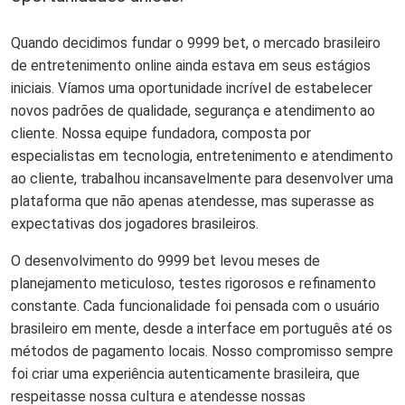
Quando decidimos fundar o 9999 bet, o mercado brasileiro
de entretenimento online ainda estava em seus estágios
iniciais. Víamos uma oportunidade incrível de estabelecer
novos padrões de qualidade, segurança e atendimento ao
cliente. Nossa equipe fundadora, composta por
especialistas em tecnologia, entretenimento e atendimento
ao cliente, trabalhou incansavelmente para desenvolver uma
plataforma que não apenas atendesse, mas superasse as
expectativas dos jogadores brasileiros.
O desenvolvimento do 9999 bet levou meses de
planejamento meticuloso, testes rigorosos e refinamento
constante. Cada funcionalidade foi pensada com o usuário
brasileiro em mente, desde a interface em português até os
métodos de pagamento locais. Nosso compromisso sempre
foi criar uma experiência autenticamente brasileira, que
respeitasse nossa cultura e atendesse nossas