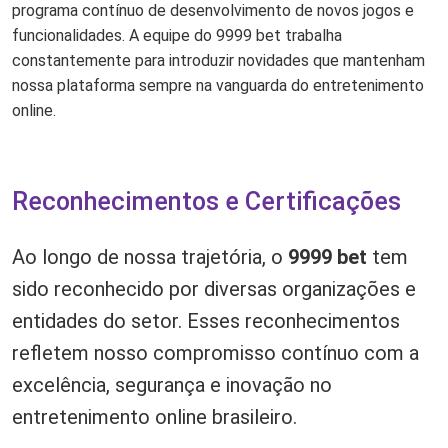
programa contínuo de desenvolvimento de novos jogos e
funcionalidades. A equipe do 9999 bet trabalha
constantemente para introduzir novidades que mantenham
nossa plataforma sempre na vanguarda do entretenimento
online.
Reconhecimentos e Certificações
Ao longo de nossa trajetória, o
9999 bet
tem
sido reconhecido por diversas organizações e
entidades do setor. Esses reconhecimentos
refletem nosso compromisso contínuo com a
excelência, segurança e inovação no
entretenimento online brasileiro.