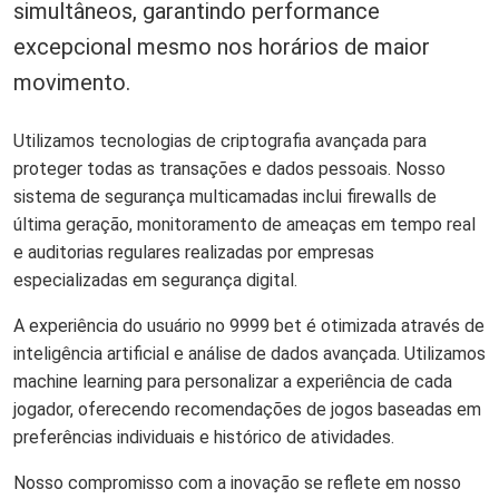
simultâneos, garantindo performance
excepcional mesmo nos horários de maior
movimento.
Utilizamos tecnologias de criptografia avançada para
proteger todas as transações e dados pessoais. Nosso
sistema de segurança multicamadas inclui firewalls de
última geração, monitoramento de ameaças em tempo real
e auditorias regulares realizadas por empresas
especializadas em segurança digital.
A experiência do usuário no 9999 bet é otimizada através de
inteligência artificial e análise de dados avançada. Utilizamos
machine learning para personalizar a experiência de cada
jogador, oferecendo recomendações de jogos baseadas em
preferências individuais e histórico de atividades.
Nosso compromisso com a inovação se reflete em nosso