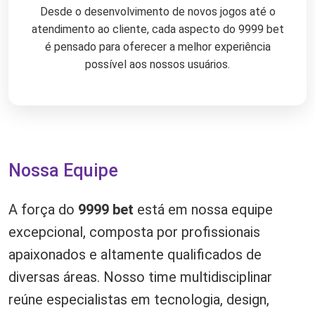
Desde o desenvolvimento de novos jogos até o
atendimento ao cliente, cada aspecto do 9999 bet
é pensado para oferecer a melhor experiência
possível aos nossos usuários.
Nossa Equipe
A força do
9999 bet
está em nossa equipe
excepcional, composta por profissionais
apaixonados e altamente qualificados de
diversas áreas. Nosso time multidisciplinar
reúne especialistas em tecnologia, design,