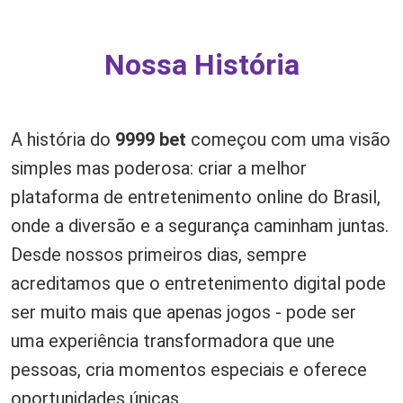
Nossa História
A história do
9999 bet
começou com uma visão
simples mas poderosa: criar a melhor
plataforma de entretenimento online do Brasil,
onde a diversão e a segurança caminham juntas.
Desde nossos primeiros dias, sempre
acreditamos que o entretenimento digital pode
ser muito mais que apenas jogos - pode ser
uma experiência transformadora que une
pessoas, cria momentos especiais e oferece
oportunidades únicas.