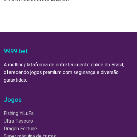
9999 bet
A melhor plataforma de entretenimento online do Brasil,
oferecendo jogos premium com segurança e diversão
garantidas.
Jogos
Fishing YiLuFa
Ultra Tesouro
Dragon Fortune
Super máquina de frutas