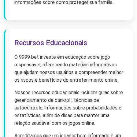
informações sobre como proteger sua família.
Recursos Educacionais
O 9999 bet investe em educação sobre jogo
responsável, oferecendo materiais informativos
que ajudam nossos usuários a compreender melhor
os riscos e benefícios do entretenimento online.
Nossos recursos educacionais incluem guias sobre
gerenciamento de bankroll, técnicas de
autocontrole, informações sobre probabilidades e
estatísticas, além de dicas para manter uma
relação saudável com os jogos online.
Acreditamos que um jogador bem informado é um