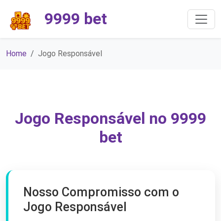
9999 bet
Home
Jogo Responsável
Jogo Responsável no 9999
bet
Nosso Compromisso com o
Jogo Responsável