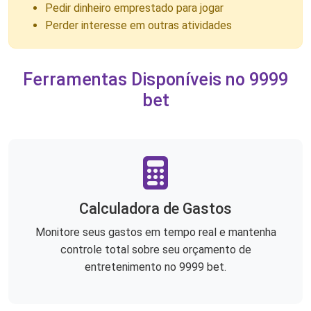
Pedir dinheiro emprestado para jogar
Perder interesse em outras atividades
Ferramentas Disponíveis no 9999
bet
Calculadora de Gastos
Monitore seus gastos em tempo real e mantenha
controle total sobre seu orçamento de
entretenimento no 9999 bet.