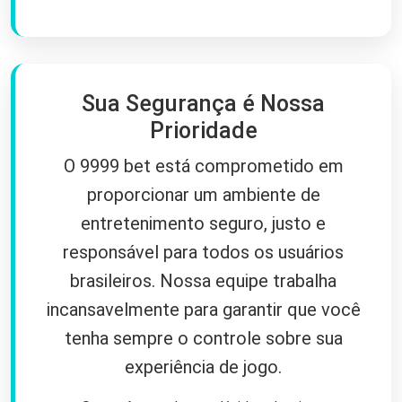
Sua Segurança é Nossa
Prioridade
O 9999 bet está comprometido em
proporcionar um ambiente de
entretenimento seguro, justo e
responsável para todos os usuários
brasileiros. Nossa equipe trabalha
incansavelmente para garantir que você
tenha sempre o controle sobre sua
experiência de jogo.