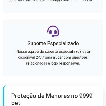
Suporte Especializado
Nossa equipe de suporte especializada está
disponível 24/7 para ajudar com questões
relacionadas a jogo responsável.
Proteção de Menores no 9999
bet