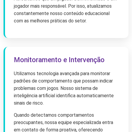
jogador mais responsável. Por isso, atualizamos
constantemente nosso conteúdo educacional
com as melhores práticas do setor.
Monitoramento e Intervenção
Utilizamos tecnologia avançada para monitorar
padrões de comportamento que possam indicar
problemas com jogos. Nosso sistema de
inteligência artificial identifica automaticamente
sinais de risco.
Quando detectamos comportamentos
preocupantes, nossa equipe especializada entra
em contato de forma proativa, oferecendo