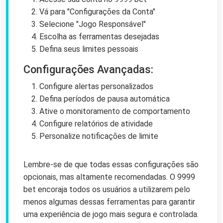
Vá para "Configurações da Conta"
Selecione "Jogo Responsável"
Escolha as ferramentas desejadas
Defina seus limites pessoais
Configurações Avançadas:
Configure alertas personalizados
Defina períodos de pausa automática
Ative o monitoramento de comportamento
Configure relatórios de atividade
Personalize notificações de limite
Lembre-se de que todas essas configurações são
opcionais, mas altamente recomendadas. O 9999
bet encoraja todos os usuários a utilizarem pelo
menos algumas dessas ferramentas para garantir
uma experiência de jogo mais segura e controlada.